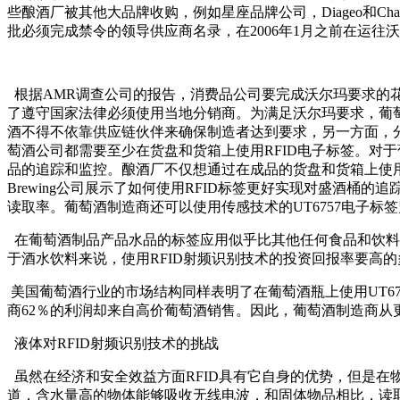
些酿酒厂被其他大品牌收购，例如星座品牌公司，Diageo和Cha
批必须完成禁令的领导供应商名录，在2006年1月之前在运往
根据AMR调查公司的报告，消费品公司要完成沃尔玛要求的花
了遵守国家法律必须使用当地分销商。为满足沃尔玛要求，葡萄酒
酒不得不依靠供应链伙伴来确保制造者达到要求，另一方面，分
萄酒公司都需要至少在货盘和货箱上使用RFID电子标签。对
品的追踪和监控。酿酒厂不仅想通过在成品的货盘和货箱上使用RFID标
Brewing公司展示了如何使用RFID标签更好实现对盛酒桶
读取率。葡萄酒制造商还可以使用传感技术的UT6757电子
在葡萄酒制品产品水品的标签应用似乎比其他任何食品和饮料的市场
于酒水饮料来说，使用RFID射频识别技术的投资回报率要高
美国葡萄酒行业的市场结构同样表明了在葡萄酒瓶上使用UT6
商62％的利润却来自高价葡萄酒销售。因此，葡萄酒制造商
液体对RFID射频识别技术的挑战
虽然在经济和安全效益方面RFID具有它自身的优势，但是在物
道，含水量高的物体能够吸收无线电波，和固体物品相比，读