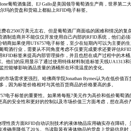
lone葡萄酒集团。EJ Gallo是美国领导葡萄酒生产商，世界第
沃尔玛的货盘和货箱上都贴上RFID电子标签。
费在2500万美元左右。但是葡萄酒厂商面临的困难和情况的
制造商并不能仅仅开发使用自己内部的RFID系统，他们必须和
销商如果使用UT6757电子标签，至少在短期内可以为主要的
于葡萄酒行业，需要从不同角度考虑不仅要完成要求还要评估RF
签来提高内部管理操作，并且也想在成产过程中的木桶上使用RFID电子标
的追踪。他们的应用显示了通过使用特殊材料制造标签天线UA131
标签监控能够影响酒品质量的酒桶所在环境温度的变化。
需求更强烈。哈佛商学院Jonathan Byrnes认为在低价
的多，因为标签价格相对与其他百货商品的价格要高的多。
757电子标签的重要性。如果将每瓶7美元作为高价和低价葡萄酒
从更高的安全性和更好的控制以及市场价值三方面考虑，想在高价
理性质方面RFID自动识别技术的液体物品应用确实存在障碍。关
取准确率降低了20％。当读取装有液体物品的货盘上货箱信息时