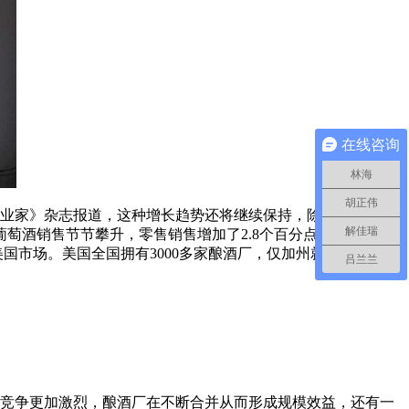
在线咨询
林海
胡正伟
据《企业家》杂志报道，这种增长趋势还将继续保持，除了较富裕和
解佳瑞
萄酒销售节节攀升，零售销售增加了2.8个百分点，餐馆酒吧
市场。美国全国拥有3000多家酿酒厂，仅加州就有800余
吕兰兰
竞争更加激烈，酿酒厂在不断合并从而形成规模效益，还有一