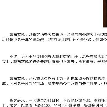
戴东杰说，以雀客消费客层来说，台湾与国外旅客比例约3比
店旅馆业竞争真的很激烈，2年前设计旅店还不是很多，但如
不过，身为王品集团创办人戴胜益的儿子，老爸在旅店经营2
实上，戴东杰说老爸会去旅店看看但不常去，所有事务几乎都
戴东杰说，经营旅店虽然有压力，但也希望慢慢站稳脚步，因
成，面对竞争激烈的市场，塬本规画今年营收与去年持平，但累
雀客表示，一卡通自7月1日起，不仅能畅游台北、高雄捷运
卡，旅客可以拿着已储值100元的房卡小额消费，等煺房时房