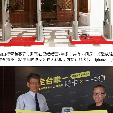
由行背包客群，到现在已经经营2年多，共有65间房，打造成轻l
插座，就连音响也安装在天花板，方便让旅客接上iphone、ip