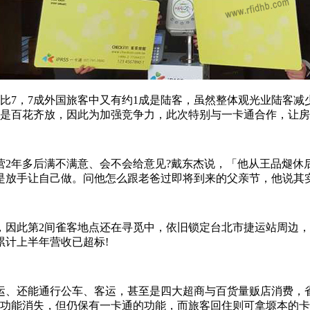
7，7成外国旅客中又有约1成是陆客，虽然整体观光业陆客减
今是百花齐放，因此为加强竞争力，此次特别与一卡通合作，让
年多后满不满意、会不会给意见?戴东杰说，「他从王品煺休后
是放手让自己做。问他怎么跟老爸过即将到来的父亲节，他说其
此第2间雀客地点还在寻觅中，依旧锁定台北市捷运站周边，
计上半年营收已超标!
、还能通行公车、客运，甚至是四大超商与百货量贩店消费，雀
卡功能消失，但仍保有一卡通的功能，而旅客回住则可拿塬本的