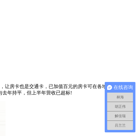
作，让房卡也是交通卡，已加值百元的房卡可在各地小额消费，
在线咨询
去年持平，但上半年营收已超标!
林海
胡正伟
解佳瑞
吕兰兰